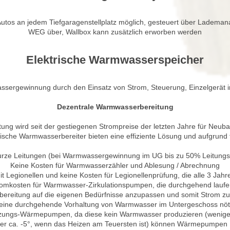
-Autos an jedem Tiefgaragenstellplatz möglich, gesteuert über Lademan
WEG über, Wallbox kann zusätzlich erworben werden
Elektrische Warmwasserspeicher
sergewinnung durch den Einsatz von Strom, Steuerung, Einzelgerät i
Dezentrale Warmwasserbereitung
ung wird seit der gestiegenen Strompreise der letzten Jahre für Neub
rische Warmwasserbereiter bieten eine effiziente Lösung und aufgrund f
urze Leitungen (bei Warmwassergewinnung im UG bis zu 50% Leitungsve
Keine Kosten für Warmwasserzähler und Ablesung / Abrechnung
 Legionellen und keine Kosten für Legionellenprüfung, die alle 3 Jahr
romkosten für Warmwasser-Zirkulationspumpen, die durchgehend lauf
reitung auf die eigenen Bedürfnisse anzupassen und somit Strom zu 
eine durchgehende Vorhaltung von Warmwasser im Untergeschoss nöt
ungs-Wärmepumpen, da diese kein Warmwasser produzieren (weniger V
er ca. -5°, wenn das Heizen am Teuersten ist) können Wärmepumpen Ih