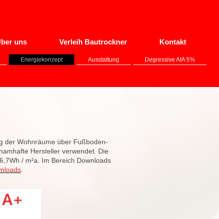
ber uns
Verleih Bautrockner
Kontakt
Energiekonzept
Ausstattung
Degressive AfA 5%
ung der Wohnräume über Fußboden-
amhafte Hersteller verwendet. Die
16,7Wh / m²a.
Im Bereich Downloads
wnloads
.