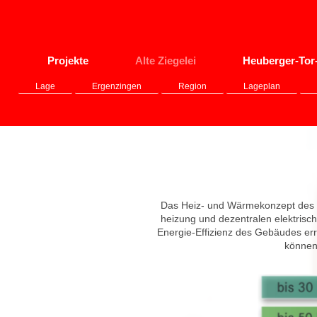
Projekte
Alte Ziegelei
Heuberger-To
Lage
Ergenzingen
Region
Lageplan
Das Heiz- und Wärmekonzept des 
heizung und dezentralen elektris
Energie-Effizienz des Gebäudes err
können