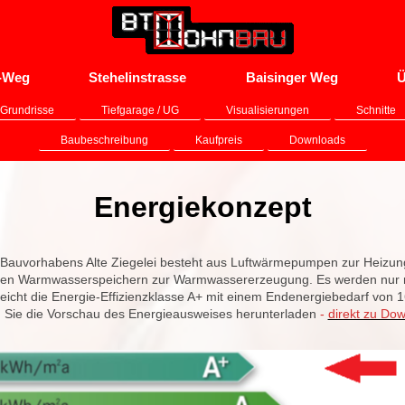
r-Weg
Stehelinstrasse
Baisinger Weg
Ü
Grundrisse
Tiefgarage / UG
Visualisierungen
Schnitte
Baubeschreibung
Kaufpreis
Downloads
Energiekonzept
Bauvorhabens Alte Ziegelei besteht aus Luftwärmepumpen zur Heiz
chen Warmwasserspeichern zur Warmwassererzeugung. Es werden nur n
eicht die Energie-Effizienzklasse A+ mit einem Endenergiebedarf von 
 Sie die Vorschau des Energieausweises herunterladen
-
direkt zu Do