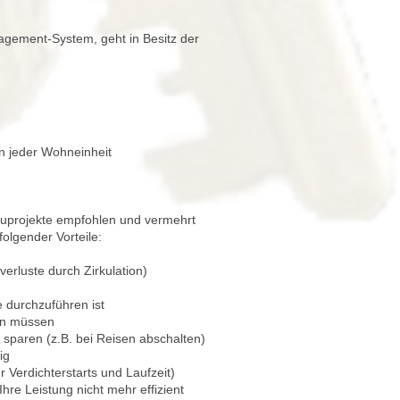
agement-System, geht in Besitz der
n jeder Wohneinheit
auprojekte empfohlen und vermehrt
olgender Vorteile:
rluste durch Zirkulation)
e durchzuführen ist
en müssen
sparen (z.B. bei Reisen abschalten)
ig
erdichterstarts und Laufzeit)
re Leistung nicht mehr effizient